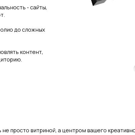
альность - сайты,
т.
фолио до сложных
овлять контент,
диторию.
 не просто витриной, а центром вашего креативно