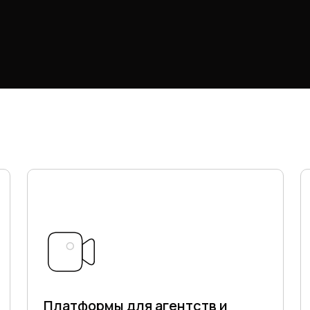
ваем сайты и платформы, которые помогают креа
аботать с клиентами и строить сообщество вокруг
Платформы для агентств и