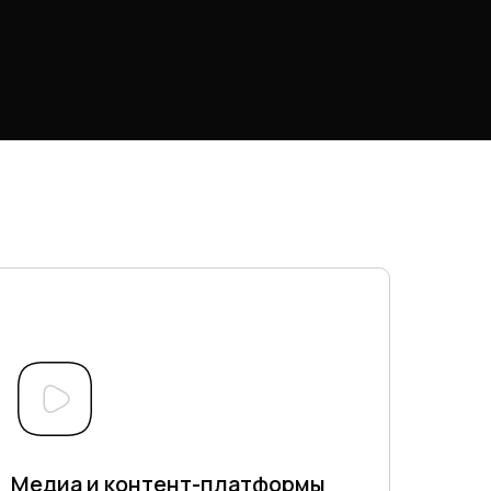
торам быть видимыми, управлять
 своего дела.
Медиа и контент-платформы